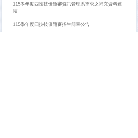
115學年度四技技優甄審資訊管理系需求之補充資料連
結
115學年度四技技優甄審招生簡章公告
115學年度四技技優保送招生簡章公告
115學年度四技申請入學招生簡章公告
115學年度四技二專甄選入學、四技二專技優入學招生
群類別採計公告，請參閱
116學年度四技二專甄選入學、技優甄審入學、申請入
學「學習準備建議方向」
115學年度四技二專甄選入學、技優甄審入學、申請入
學「學習準備建議方向」
115學年度四技二專統一入學測驗及聯合招生重要日程
表