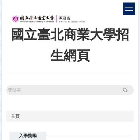
跳
到
主
要
國立臺北商業大學招
內
容
區
生網頁
搜尋
首頁
入學獎勵