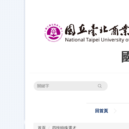
跳
到
主
要
內
容
區
搜尋
回首頁
首頁
四技特殊選才