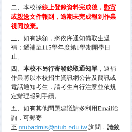
二、
本校採
線上登錄資料完成後，
郵寄
或
親送
文件報到
，
逾期未完成報到作業
視同放棄。
三、如有缺額，將依序通知備取生遞
補；遞補至115學年度第1學期開學日
止。
四、
本校不另行寄發錄取通知單
，遞補
作業將以本校招生資訊網公告及簡訊或
電話通知考生，請考生自行注意並依規
定辦理報到手續。
五、如有其他問題建議請多利用Email洽
詢，可郵寄
至
ntubadmis@ntub.edu.tw
詢問，
請敘