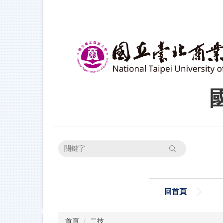
跳
到
主
要
內
容
區
搜尋
回首頁
首頁
二技