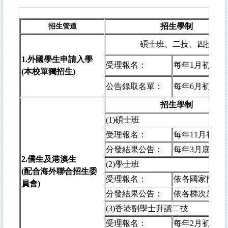
招生學制
招生管道
碩士班、二技、四技
1.
外國學生申請入學
受理報名：
每年1月初~5
(本校單獨招生)
公告錄取名單：
每年6月初
招生學制
(1)
碩士班
受理報名：
每年11月初~1
分發結果公告：
每年3月底
2.
僑生及港澳生
(2)
學士班
(配合海外聯合招生委
受理報名：
依各國家簡章
員會)
分發結果公告：
依各梯次放榜
(3)
香港副學士升讀二技
受理報名：
每年2月初~3