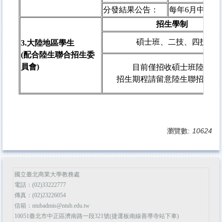
分發結果公告：
每年6月中
招生學制
碩士班、二技、四技
3.
大陸地區學生
(配合陸生聯合招生委
員會)
目前僅招收碩士班陸生
招生期程請留意陸生聯招會網
瀏覽數:
10624
國立臺北商業大學教務處
電話：(02)33222777
傳真：(02)23226054
信箱：ntubadmis@ntub.edu.tw
10051臺北市中正區濟南路一段321號(捷運板南線善導寺站下車)