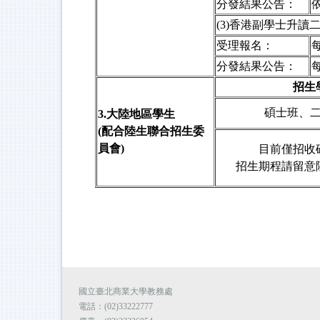
分發結果公告：
(3)
香港副學士升讀
受理報名：
分發結果公告：
招生
碩士班、
3.
大陸地區學生
(配合陸生聯合招生委
員會)
目前僅招收
招生期程請留意
國立臺北商業大學教務處
電話：(02)33222777