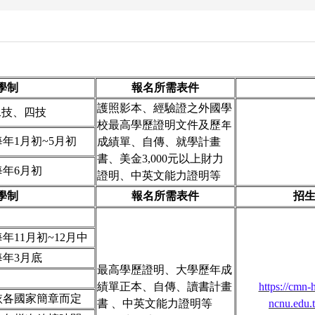
學制
報名所需表件
護照影本、經驗證之外國學
二技、四技
校最高學歷證明文件及歷年
每年1月初~5月初
成績單、自傳、就學計畫
書、美金3,000元以上財力
每年6月初
證明、中英文能力證明等
學制
報名所需表件
招
每年11月初~12月中
每年3月底
最高學歷證明、大學歷年成
績單正本、自傳、讀書計畫
https://cmn-
依各國家簡章而定
書 、中英文能力證明等
ncnu.edu.