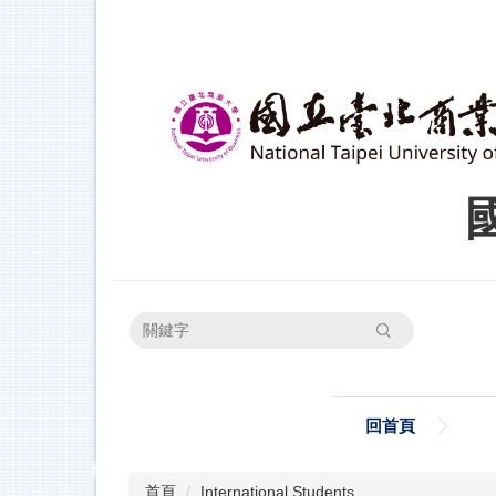
跳
到
主
要
內
容
區
搜尋
回首頁
首頁
International Students