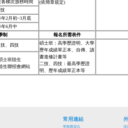
依各梯次放榜時間
(依簡章規定)
二技
每年2月初~3月底
每年6月中
學制
報名所需表件
碩士班：高學歷證明、大學
二技、四技
歷年成績單正本、自傳、讀
書進修計畫等
碩士班陸生
二技、四技：最高學歷證
陸生聯招會網站
明、歷年成績單正本等
常用連結
學雜費資訊
技