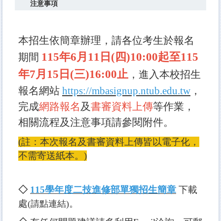
注意事項
本招生依簡章辦理，請各位考生於報名
115年6月11日(四)10:00起
至115
期間
年7月15日(三)16:00止
，進入本校招生
報名網站
https://mbasignup.ntub.edu.tw
，
完成
網路報名
及
書審資料上傳
等作業，
相關流程及注意事項請參閱附件。
(註：本次報名及書審資料上傳皆以電子化，
不需寄送紙本。)
◇
115學年度二技進修部單獨招生簡章
下載
處
。
(請點連結)