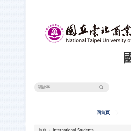
跳
到
主
要
內
容
區
搜尋
回首頁
首頁
International Students