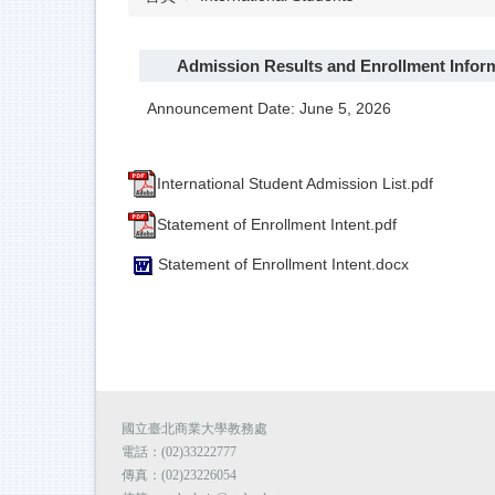
Admission Results and Enrollment Inform
Announcement Date: June 5, 2026
International Student Admission List.pdf
Statement of Enrollment Intent.pdf
Statement of Enrollment Intent.docx
國立臺北商業大學教務處
電話：(02)33222777
傳真：(02)23226054