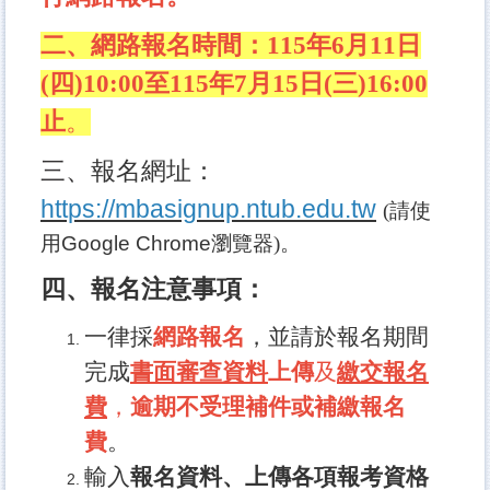
二、網路報名時間：115年6月11日
(四)10:00至115年7月15日(三)16:00
止
。
三、
報名網址：
https://mbasignup.ntub.edu.tw
(請使
用
Google Chrome
瀏覽器)。
四、報名注意事項：
一律採
網路報名
，並請於報名期間
完成
書面審查資料
上傳
及
繳交報名
費
，
逾期不受理補件或補繳報名
費
。
輸入
報名資料、上傳各項報考資格