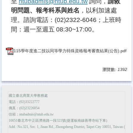
至
ntubadmis@ntub.edu.tw
詢問，
請敘
明
問題、報考科系與姓名
，以利加速處
理。諮詢電話：
(02)2322-6046
；上班時
間：週一至週五
08:30~17:00
。
115學年度進二技以同等學力特殊資格報考審查結果(公告).pdf
瀏覽數:
1392
國立臺北商業大學教務處
電話：(02)33222777
傳真：(02)23226054
信箱：ntubadmis@ntub.edu.tw
10051臺北市中正區濟南路一段321號(捷運板南線善導寺站下車)
Add.: No.321, Sec. 1, Jinan Rd., Zhongzheng District, Taipei City 10051, Taiwan (R.O.