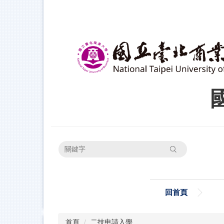
跳
到
主
要
內
容
區
搜尋
回首頁
首頁
二技申請入學