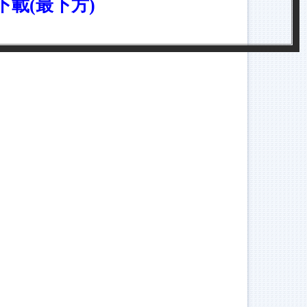
下載(最下方
)