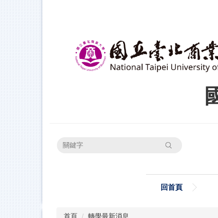
跳
到
主
要
內
容
區
搜尋
回首頁
首頁
轉學最新消息