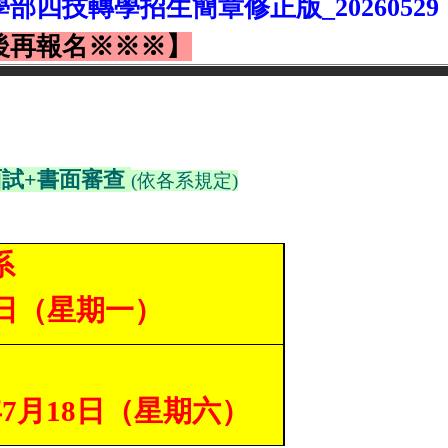
學部四技轉學招生簡章
修正版_20260529
後再報名※※※】
面試
+
書面
審
查
(依各系規定)
系
0日（星期一）
7月18日（星期六）