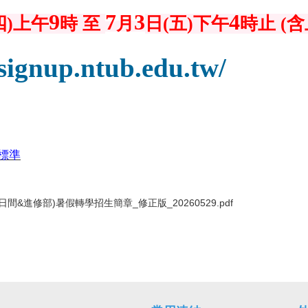
9
7
3
4
四
)上午
時 至
月
日(五)下午
時止
(
signup.ntub.edu.tw/
標準
&進修部)暑假轉學招生簡章_修正版_20260529.pdf