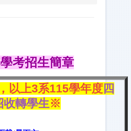
轉學考招生簡章
，以上3系
115學年度
四
招收轉學生
※