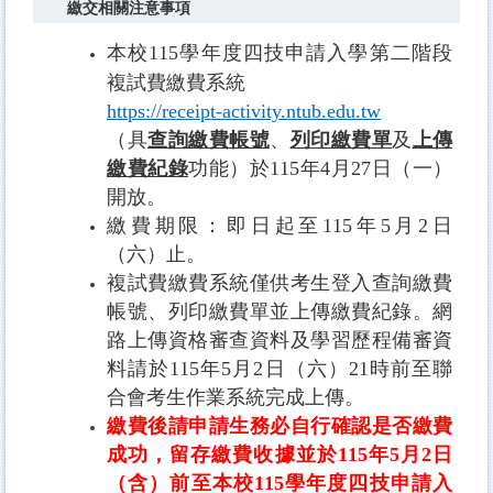
繳交相關注意事項
本校
115
學年度四技申請入學第二階段
複試費繳費系統
https://receipt-activity.ntub.edu.tw
（具
查詢繳費帳號
、
列印繳費單
及
上傳
繳費紀錄
功能）於
115
年
4
月
27
日（一）
開放。
繳費期限：即日起至
115
年
5
月
2
日
（六）止。
複試費繳費系統僅供考生登入查詢繳費
帳號、列印繳費單並上傳繳費紀錄。網
路上傳資格審查資料及學習歷程備審資
料請於
115
年
5
月
2
日（六）
21
時前至聯
合會考生作業系統完成上傳。
繳費後請申請生務必自行確認是否繳費
成功，留存繳費收據並於
115
年
5
月
2
日
（含）前至本校
115
學
年度四技申請入