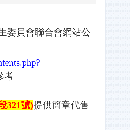
生委員會聯合會網站公
ntents.php?
參考
321號)
提供簡章代售