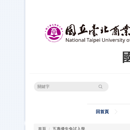
跳
到
主
要
內
容
區
搜尋
回首頁
首頁
五專優先免試入學