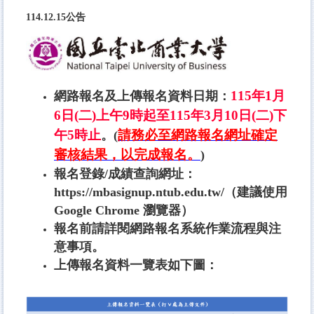
114.12.15公告
115
年
1
月
網路報名及上傳報名資料日期：
6
日
(
二
)
上午
9
時起
至
115
年
3
月
10
日
(
二
)
下
午
5
時
止
請務必至網路報名網址確定
。(
審核結果，以完成報名。
)
報名登錄/成績查詢網址：
https://mbasignup.ntub.edu.tw/
（建議使用
Google Chrome 瀏覽器）
報名前請詳閱網路報名系統作業流程與注
意事項。
上傳報名資料一覽表如下圖：