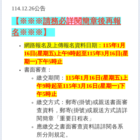
114.12.26公告
【※※※
請務必
詳閱
簡章後再報
名
※※※】
網路報名及上傳報名資料日期：
115
年1
月
16
日
(星期五
)
上午
9
時起至
115
年3
月16
日
(
星
期一
)
下午
5
時止
書面審查
：
繳交期間：
115
年1
月16
日
(星期五
)
上
午
9
時起至
115
年3
月16
日
(
星期一
)
下
午
5
時止
繳交方式：
郵寄(掛號)或親送書面審
查資料，
郵寄(掛號)或親送方式請詳
閱簡章「重要日程表」
應繳交之書面審查資料請詳閱各系
所分則規定。