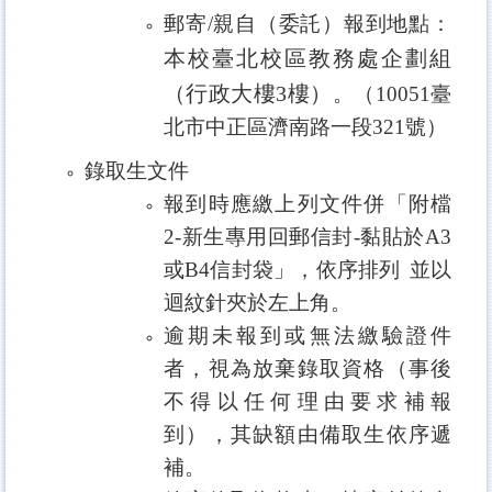
郵寄
/
親自（委託）報到地點：
本校臺北校區教務處企劃組
（行政大樓3樓）
。（
10051
臺
北市中正區濟南路一段
321
號）
錄取生文件
報到時應繳上列文件併「附檔
2
-
新生專用回郵信封
-
黏貼於
A3
或
B4
信封袋」，依序排列
並以
迴紋針夾於左上角。
逾期未報到或無法繳驗證件
者，視為放棄錄取資格（事後
不得以任何理由要求補報
到），其缺額由備取生依序遞
補。