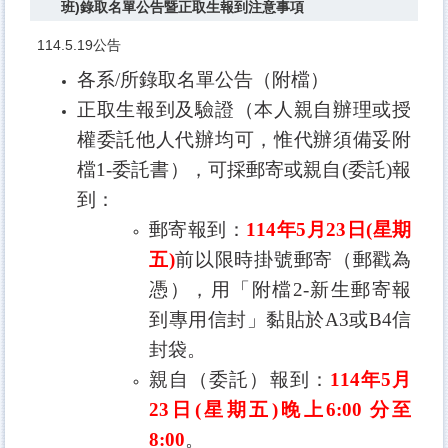
班)錄取名單公告暨正取生報到注意事項
114.5.19公告
各系
/
所錄取名單公告（附檔）
正取生報到及驗證（本人親自辦理或授
權委託他人代辦均可，惟代辦須備妥附
檔
1-
委託書），可採郵寄或親自
(
委託
)
報
到：
郵寄報到：
114
年
5
月
23
日
(
星期
五
)
前以限時掛號郵寄（郵戳為
憑），用「附檔
2-
新生郵寄報
到專用信封」黏貼於
A3
或
B4
信
封袋。
親自（委託）報到：
114
年
5
月
23
日
(
星期五
)
晚上
6:00
分至
8
:00
。