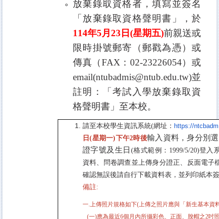
放棄錄取資格者，填寫並簽名
「
放棄錄取資格聲明書」，於
114
年
5
月
23
日
(
星期五
)
前親送或
限時掛號郵寄（郵戳為憑）或
傳真（
FAX
：
02-23226054
）或
email(ntubadmis@ntub.edu.tw)
並
註明：「考試入學放棄錄取資
格聲明書」至本校。
請至本校學生資訊系統
(
網址：
https://ntcbadm
輸入資料，身分別選
日
(
星期一
)下午2時後
證字號及生日
(
格式範例：
1999/5/20)
登入
資料、問卷調查並上傳身分證正、反面電子
確認無誤後請自行下載資料表，並列印紙本
備註:
一.上傳照片規格如下(上傳之照片應與「新生基本資
(一)應為最近6個月內所攝彩色、正面、脫帽之2吋