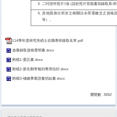
二吋證件照片
1
張
(
請於照片背面書寫錄取系
/
所
其他因身分所涉之相關法令而需繳交之資格
等）。
114學年度研究所碩士在職專班錄取名單.pdf
放棄錄取資格聲明書.docx
附檔1-委託書.docx
附檔2-新生郵寄報到專用信封.docx
附檔3-補繳畢業證書切結書.docx
瀏覽數:
3992