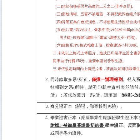
(
二)頭部佔整張照片高度約三分之二(非半身照)。
(
三)面貌清晰、五官不被遮蓋，不得配戴深色鏡片
(
四)背景宜為白色或淺色，不得使用生活照或合成
(
五)照片寬×高約3比4，像素不得少於480×640pixel
照片檔>按右鍵>編輯>小畫家>調整大小>存檔)。
(
六)僅接受JPG格式檔案上傳，檔案建議小於500K
二.未依以上格式上傳照片，造成已印製學生證之畫質.
同學自行付費150元，重新申請補發學生證。
三.未依規定時間內上傳照片者，將無法如期領取學
同時錄取多系
/
所者，
僅擇一辦理報到
。登入
欲報到之系
/
所時，請列印新生資料表並請於
所」；若您放棄另一系
/
所，請填寫
「
附檔
5
-
放
身分證正本（驗證，郵寄報到免驗）。
畢業證書正本（應屆畢業生應繳驗學生證正本
-
附檔
3-
補繳畢業證書切結書
學生證正、反面
或同等學力證件。