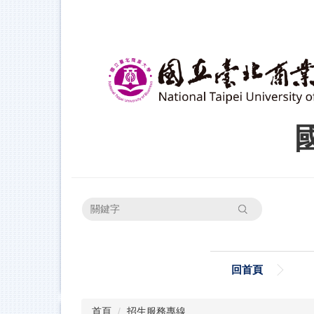
跳
到
主
要
內
容
區
搜尋
回首頁
首頁
招生服務專線