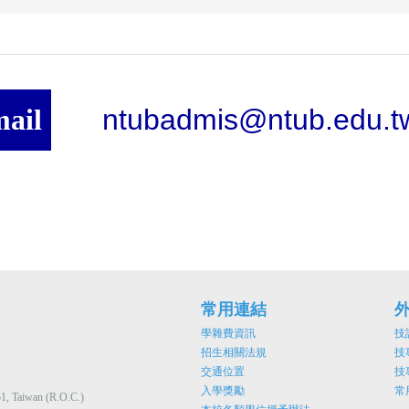
ntubadmis@ntub.edu.t
ail
常用連結
學雜費資訊
技
招生相關法規
技
交通位置
技
入學獎勵
常
51, Taiwan (R.O.C.)