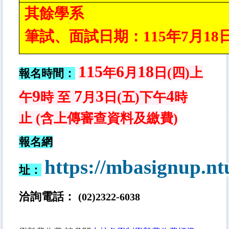
其餘學系
筆試、面試日期：115年7月1
115
6
18
年
月
日(四
)上
報名時間：
9
7
3
4
午
時 至
月
日(五)下午
時
止
(含上傳審查資料及繳費)
報名網
https://mbasignup.nt
址：
洽詢電話：
(02)2322-
6038