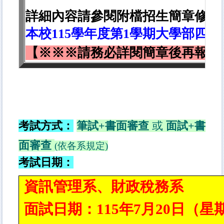
詳細內容請參閱附檔招生
簡章
修正
本校
115
學年度第
1
學期大學部四技
【※※※請務必詳閱簡章後再報名
.
考試方式：
筆試
+
書面審查
或
面試
+
書
面
審
查
(依各系規定)
考試日期：
資訊管理系、財政稅務系
面試日期：115年7月20日（星