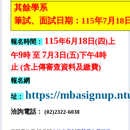
其餘學系
筆試、面試日期：115年7月1
115
6
18
年
月
日(四
)上
報名時間：
9
7
3
4
午
時 至
月
日(五)下午
時
止
(含上傳審查資料及繳費)
報名網
https://mbasignup.nt
址：
洽詢電話：
(02)2322-
6038