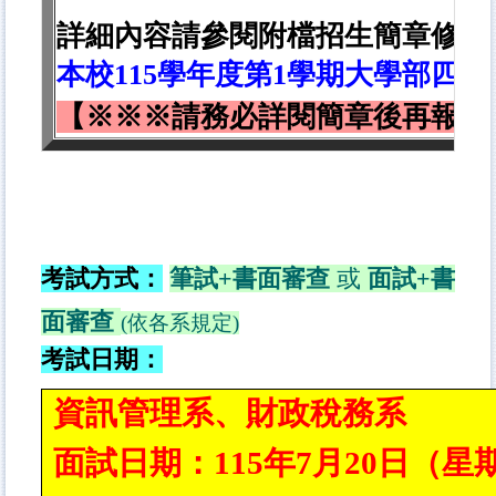
詳細內容請參閱附檔招生
簡章
修正
本校
115
學年度第
1
學期大學部四技
【※※※請務必詳閱簡章後再報名
.
考試方式：
筆試
+
書面審查
或
面試
+
書
面
審
查
(依各系規定)
考試日期：
資訊管理系、財政稅務系
面試日期：115年7月20日（星