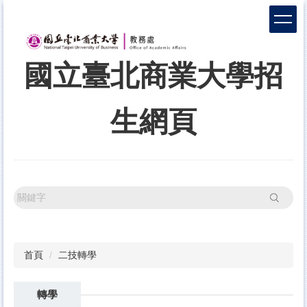
跳
到
主
要
國立臺北商業大學招
內
容
區
生網頁
搜尋
首頁
二技轉學
轉學